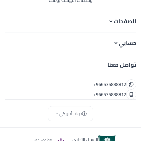
وخدمات الجيست بوست
الصفحات
حسابي
تواصل معنا
+966535838812
+966535838812
دولار أمريكي
السجل التجاري
موثوق لدى