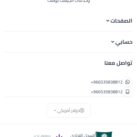
وخدمات الجيست بوست
الصفحات
حسابي
تواصل معنا
+966535838812
+966535838812
دولار أمريكي
السجل التجاري
موثوق لدى