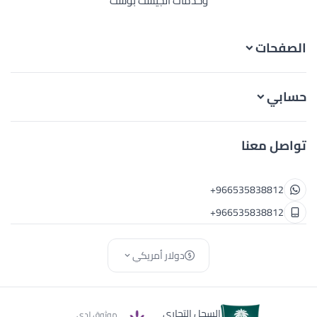
وخدمات الجيست بوست
الصفحات
حسابي
تواصل معنا
+966535838812
+966535838812
دولار أمريكي
السجل التجاري
موثوق لدى